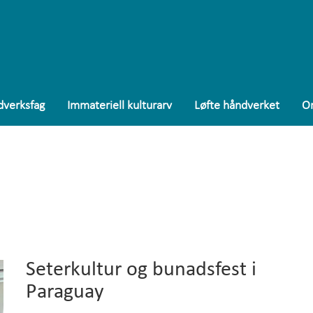
Engl
verksfag
Immateriell kulturarv
Løfte håndverket
O
Pros
Data
Stip
Små
Imma
Seterkultur og bunadsfest i
Paraguay
Løft