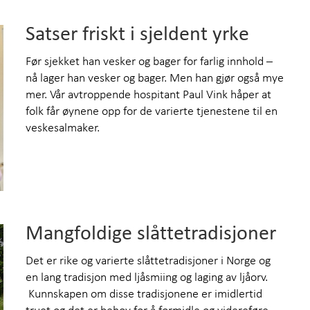
Satser friskt i sjeldent yrke
Før sjekket han vesker og bager for farlig innhold –
nå lager han vesker og bager. Men han gjør også mye
mer. Vår avtroppende hospitant Paul Vink håper at
folk får øynene opp for de varierte tjenestene til en
veskesalmaker.
Mangfoldige slåttetradisjoner
Det er rike og varierte slåttetradisjoner i Norge og
en lang tradisjon med ljåsmiing og laging av ljåorv.
Kunnskapen om disse tradisjonene er imidlertid
truet og det er behov for å formidle og videreføre