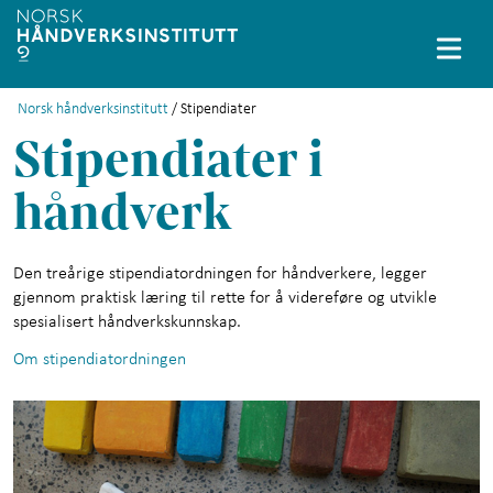
Norsk håndverksinstitutt
/ Stipendiater
English
Stipendiater i
Prosjekter
+
håndverk
Databaser
+
Den treårige stipendiatordningen for håndverkere, legger
Stipendiater
+
gjennom praktisk læring til rette for å videreføre og utvikle
spesialisert håndverkskunnskap.
Små håndverksfag
+
Om stipendiatordningen
Immateriell kulturarv
Løfte håndverket
+