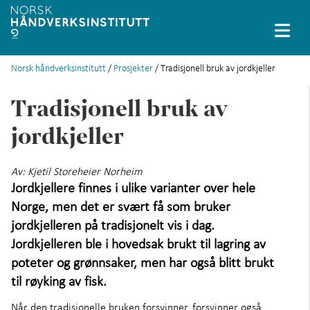
Norsk håndverksinstitutt
/
Prosjekter
/ Tradisjonell bruk av jordkjeller
English
Tradisjonell bruk av
Prosjekter
+
jordkjeller
Databaser
+
Av:
Kjetil Storeheier Norheim
Stipendiater
+
Jordkjellere finnes i ulike varianter over hele
Norge, men det er svært få som bruker
Små håndverksfag
+
jordkjelleren på tradisjonelt vis i dag.
Immateriell kulturarv
Jordkjelleren ble i hovedsak brukt til lagring av
poteter og grønnsaker, men har også blitt brukt
Løfte håndverket
+
til røyking av fisk.
Når den tradisjonelle bruken forsvinner, forsvinner også