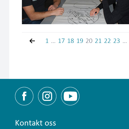
(current)
Back
1
…
17
18
19
20
21
22
23
…
Kontakt oss