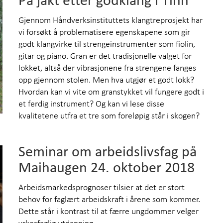
På jakt etter godklang i Tinn
Gjennom Håndverksinstituttets klangtreprosjekt har
vi forsøkt å problematisere egenskapene som gir
godt klangvirke til strengeinstrumenter som fiolin,
gitar og piano. Gran er det tradisjonelle valget for
lokket, altså der vibrasjonene fra strengene fanges
opp gjennom stolen. Men hva utgjør et godt lokk?
Hvordan kan vi vite om granstykket vil fungere godt i
et ferdig instrument? Og kan vi lese disse
kvalitetene utfra et tre som foreløpig står i skogen?
Seminar om arbeidslivsfag på
Maihaugen 24. oktober 2018
Arbeidsmarkedsprognoser tilsier at det er stort
behov for faglært arbeidskraft i årene som kommer.
Dette står i kontrast til at færre ungdommer velger
yrkesfaglig utdanning.