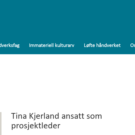
Engl
verksfag
Immateriell kulturarv
Løfte håndverket
O
Pros
Data
Stip
Små
Imma
Tina Kjerland ansatt som
prosjektleder
Løft