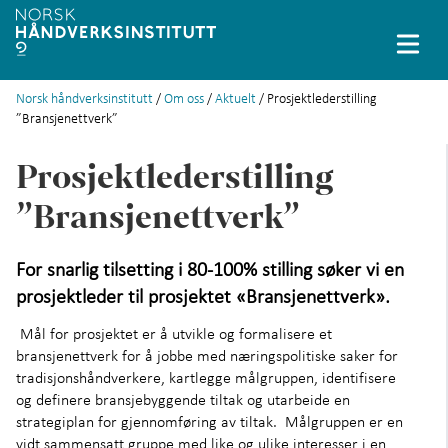
Norsk håndverksinstitutt
/
Om oss
/
Aktuelt
/ Prosjektlederstilling
English
”Bransjenettverk”
Prosjekter
+
Prosjektlederstilling
Databaser
+
”Bransjenettverk”
Stipendiater
+
For snarlig tilsetting i 80-100% stilling søker vi en
prosjektleder til prosjektet «Bransjenettverk».
Små håndverksfag
+
Mål for prosjektet er å utvikle og formalisere et
Immateriell kulturarv
bransjenettverk for å jobbe med næringspolitiske saker for
tradisjonshåndverkere, kartlegge målgruppen, identifisere
Løfte håndverket
+
og definere bransjebyggende tiltak og utarbeide en
strategiplan for gjennomføring av tiltak. Målgruppen er en
vidt sammensatt gruppe med like og ulike interesser i en