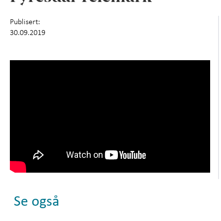
Om oss
+
Publisert:
30.09.2019
Se også