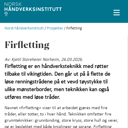
Norsk håndverksinstitutt
/
Prosjekter
/ Firfletting
English
Firfletting
Prosjekter
+
Databaser
+
Av:
Kjetil Storeheier Norheim, 26.03.2026.
Firfletting er en håndverksteknikk med røtter
Stipendiater
+
tilbake til vikingtiden. Den går ut på å flette de
løse renningstrådene på et vevd tøystykke til
Små håndverksfag
+
ulike mønsterborder, men teknikken kan også
utføres med løse tråder.
Immateriell kulturarv
Navnet «firfletting» viser til at arbeidet gjøres med fire
Løfte håndverket
+
tråder, eller totter, to i hver hånd. Teknikken omfatter fire
grunnteknikker: grunnbinding, store kryss, store hull og veier,
og er beslektet med både kniplinger og sprang. Firfletting