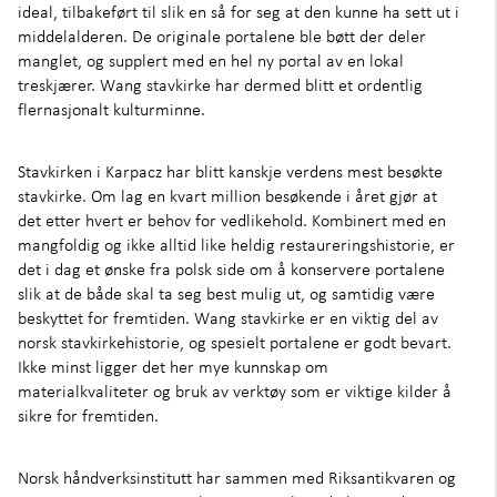
ideal, tilbakeført til slik en så for seg at den kunne ha sett ut i
middelalderen. De originale portalene ble bøtt der deler
manglet, og supplert med en hel ny portal av en lokal
treskjærer. Wang stavkirke har dermed blitt et ordentlig
flernasjonalt kulturminne.
Stavkirken i Karpacz har blitt kanskje verdens mest besøkte
stavkirke. Om lag en kvart million besøkende i året gjør at
det etter hvert er behov for vedlikehold. Kombinert med en
mangfoldig og ikke alltid like heldig restaureringshistorie, er
det i dag et ønske fra polsk side om å konservere portalene
slik at de både skal ta seg best mulig ut, og samtidig være
beskyttet for fremtiden. Wang stavkirke er en viktig del av
norsk stavkirkehistorie, og spesielt portalene er godt bevart.
Ikke minst ligger det her mye kunnskap om
materialkvaliteter og bruk av verktøy som er viktige kilder å
sikre for fremtiden.
Norsk håndverksinstitutt har sammen med Riksantikvaren og