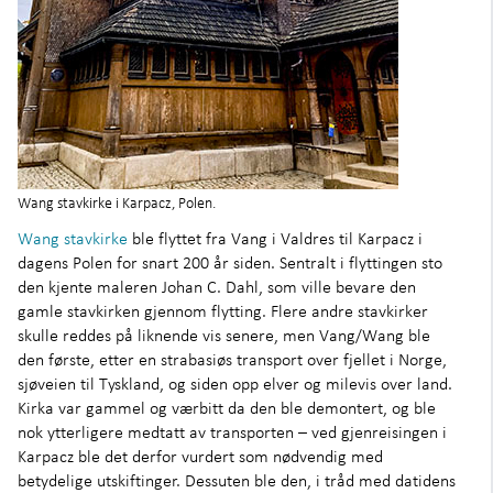
Wang stavkirke i Karpacz, Polen.
Wang stavkirke
ble flyttet fra Vang i Valdres til Karpacz i
dagens Polen for snart 200 år siden. Sentralt i flyttingen sto
den kjente maleren Johan C. Dahl, som ville bevare den
gamle stavkirken gjennom flytting. Flere andre stavkirker
skulle reddes på liknende vis senere, men Vang/Wang ble
den første, etter en strabasiøs transport over fjellet i Norge,
sjøveien til Tyskland, og siden opp elver og milevis over land.
Kirka var gammel og værbitt da den ble demontert, og ble
nok ytterligere medtatt av transporten – ved gjenreisingen i
Karpacz ble det derfor vurdert som nødvendig med
betydelige utskiftinger. Dessuten ble den, i tråd med datidens