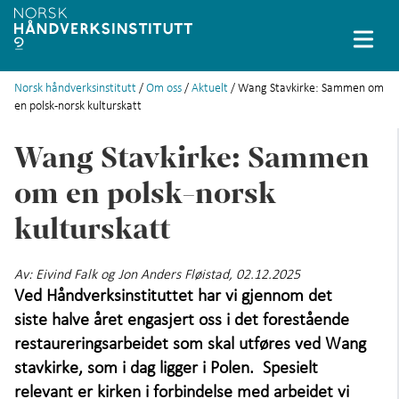
Norsk håndverksinstitutt
/
Om oss
/
Aktuelt
/ Wang Stavkirke: Sammen om
English
en polsk-norsk kulturskatt
Prosjekter
+
Wang Stavkirke: Sammen
Databaser
+
om en polsk-norsk
kulturskatt
Stipendiater
+
Små håndverksfag
+
Av:
Eivind Falk og Jon Anders Fløistad, 02.12.2025
Ved Håndverksinstituttet har vi gjennom det
Immateriell kulturarv
siste halve året engasjert oss i det forestående
restaureringsarbeidet som skal utføres ved Wang
Løfte håndverket
+
stavkirke, som i dag ligger i Polen. Spesielt
relevant er kirken i forbindelse med arbeidet vi